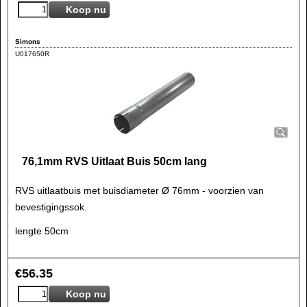
Koop nu
Simons
U017650R
76,1mm RVS Uitlaat Buis 50cm lang
RVS uitlaatbuis met buisdiameter Ø 76mm - voorzien van
bevestigingssok.
lengte 50cm
€
56.35
Koop nu