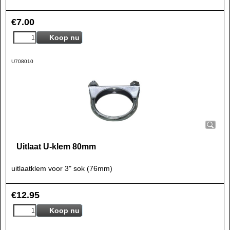
€
7.00
Koop nu
U708010
Uitlaat U-klem 80mm
uitlaatklem voor 3" sok (76mm)
€
12.95
Koop nu