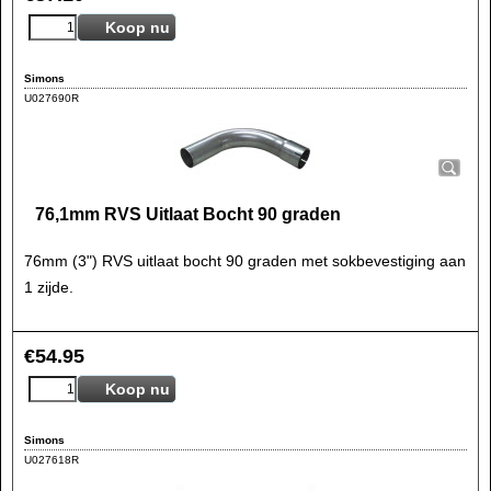
Koop nu
Simons
U027690R
76,1mm RVS Uitlaat Bocht 90 graden
76mm (3") RVS uitlaat bocht 90 graden met sokbevestiging aan
1 zijde.
€
54.95
Koop nu
Simons
U027618R