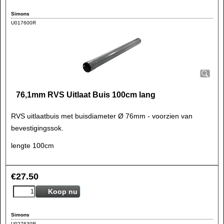
Simons
U017600R
76,1mm RVS Uitlaat Buis 100cm lang
RVS uitlaatbuis met buisdiameter Ø 76mm - voorzien van
bevestigingssok.
lengte 100cm
€
27.50
Koop nu
Simons
U027630R