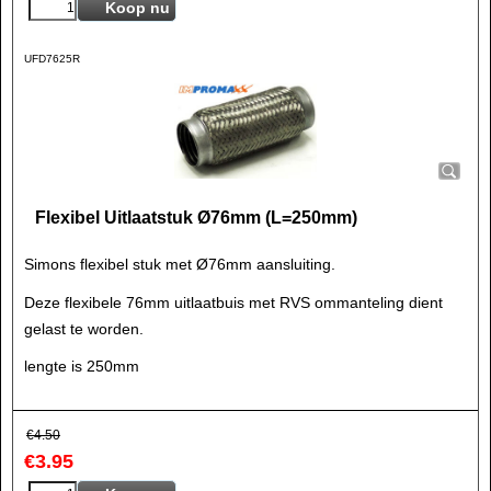
Koop nu
UFD7625R
Flexibel Uitlaatstuk Ø76mm (L=250mm)
Simons flexibel stuk met Ø76mm aansluiting.
Deze flexibele 76mm uitlaatbuis met RVS ommanteling dient
gelast te worden.
lengte is 250mm
€
4.50
€
3.95