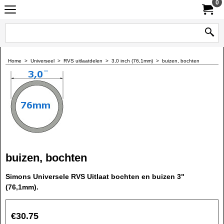
0
Home
>
Universeel
>
RVS uitlaatdelen
>
3,0 inch (76,1mm)
>
buizen, bochten
buizen, bochten
Simons Universele RVS Uitlaat bochten en buizen 3"
(76,1mm).
€
30.75