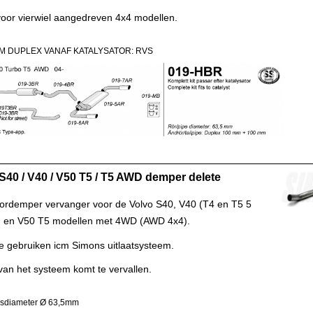
voor vierwiel aangedreven 4x4 modellen.
M DUPLEX VANAF KATALYSATOR: RVS
S40 / V40 / V50 T5 / T5 AWD demper delete
rdemper vervanger voor de Volvo S40, V40 (T4 en T5 5
r) en V50 T5 modellen met 4WD (AWD 4x4).
te gebruiken icm Simons uitlaatsysteem.
van het systeem komt te vervallen.
isdiameter Ø 63,5mm