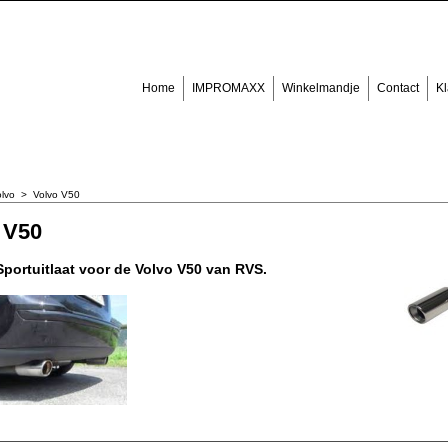
Home
IMPROMAXX
Winkelmandje
Contact
Kl
lvo
>
Volvo V50
 V50
portuitlaat voor de Volvo V50 van RVS.