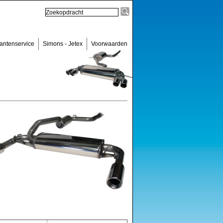
antenservice
Simons - Jetex
Voorwaarden