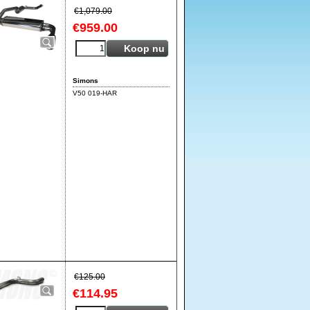
€
1,079.00
€
959.00
Koop nu
Simons
V50 019-HAR
€
125.00
€
114.95