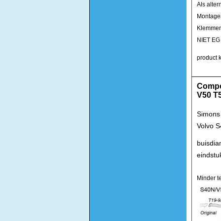
Als alte
Montage 
Klemmen 
NIET EG
product k
Compet
V50 T
Simons 
Volvo 
buisdi
eindstu
Minder t