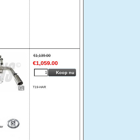
€
1,139.00
€
1,059.00
Koop nu
T19-HAR