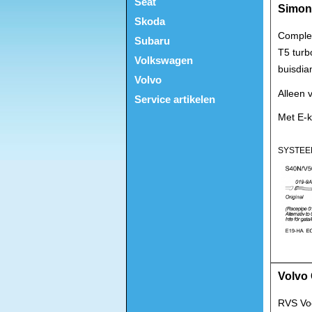
Seat
Simons
Skoda
Complee
Subaru
T5 turb
Volkswagen
buisdia
Volvo
Alleen 
Service artikelen
Met E-k
SYSTEE
Volvo 
RVS Vo