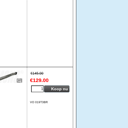
€
145.00
€
129.00
Koop nu
VO 019T3BR