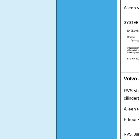
Alleen 
SYSTEE
Volvo 
RVS Voo
cilinde
Alleen 
E-keur 
RVS, Bu