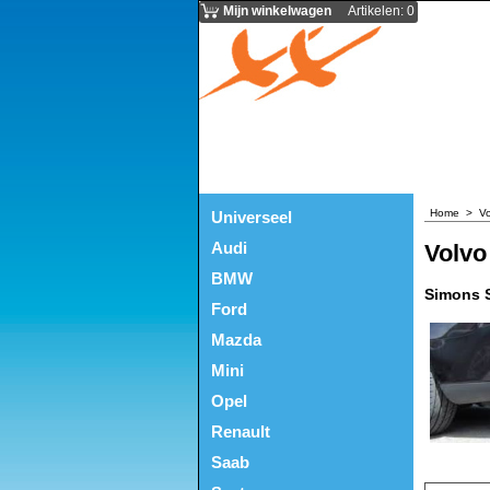
Mijn winkelwagen
Artikelen
:
0
Home
>
Vo
Universeel
Audi
Volvo
BMW
Simons S
Ford
Mazda
Mini
Opel
Renault
Saab