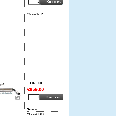
Koop nu
VO 019T3AR
€
1,079.00
€
959.00
Koop nu
Simons
V50 019-HBR