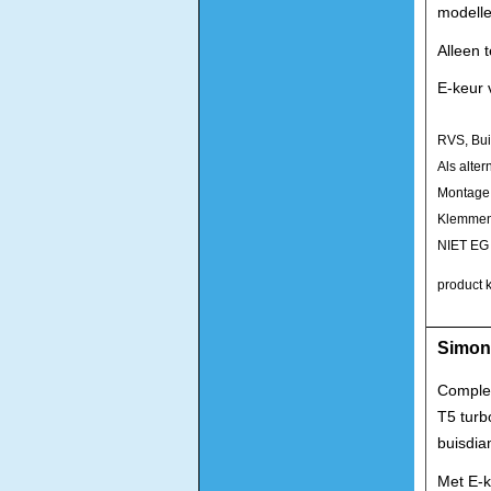
modelle
Alleen 
E-keur 
RVS, Bu
Als alte
Montage 
Klemmen 
NIET EG
product k
Simons
Complee
T5 tur
buisdia
Met E-k