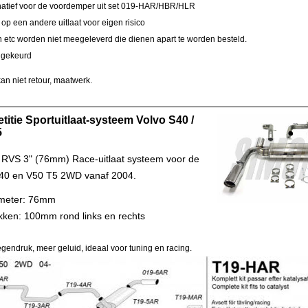
rnatief voor de voordemper uit set 019-HAR/HBR/HLR
op een andere uitlaat voor eigen risico
etc worden niet meegeleverd die dienen apart te worden besteld.
 gekeurd
an niet retour, maatwerk.
itie Sportuitlaat-systeem Volvo S40 /
5
RVS 3" (76mm) Race-uitlaat systeem voor de
S40 en V50 T5 2WD vanaf 2004.
ameter: 76mm
kken: 100mm rond links en rechts
egendruk, meer geluid, ideaal voor tuning en racing.