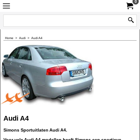
0
Home
>
Audi
>
Audi A4
Audi A4
Simons Sportuitlaten Audi A4.
Voor vele Audi A4 modellen heeft Simons een sportieve