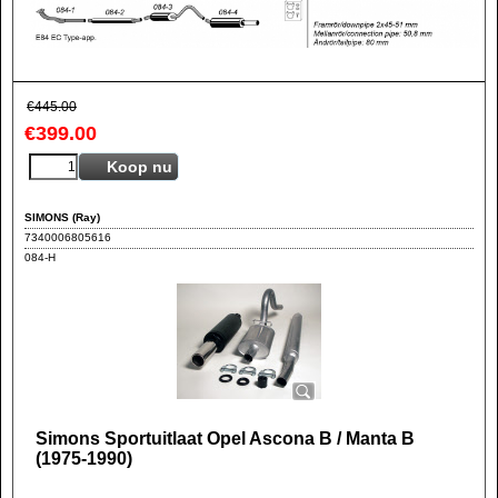
€
445.00
€
399.00
Koop nu
SIMONS (Ray)
7340006805616
084-H
Simons Sportuitlaat Opel Ascona B / Manta B
(1975-1990)