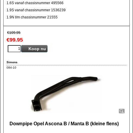
1.6S vanaf chassisnummer 495566
1.9S vanaf chassisnummer 1536239
1.9N t/m chassisnummer 21555
€
109.95
€
99.95
Koop nu
Simons
084-10
Downpipe Opel Ascona B / Manta B (kleine flens)