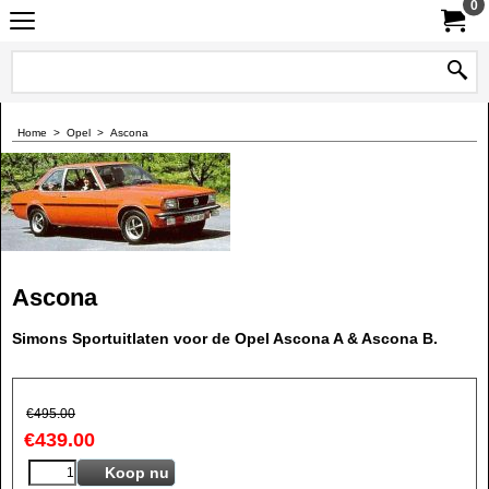
0
Home
>
Opel
>
Ascona
Ascona
Simons Sportuitlaten voor de Opel Ascona A & Ascona B.
€
495.00
€
439.00
Koop nu