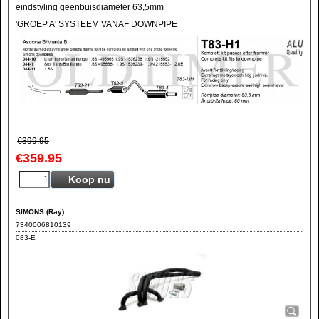
eindstyling geenbuisdiameter 63,5mm
'GROEP A' SYSTEEM VANAF DOWNPIPE
€
399.95
€
359.95
Koop nu
SIMONS (Ray)
7340006810139
083-E