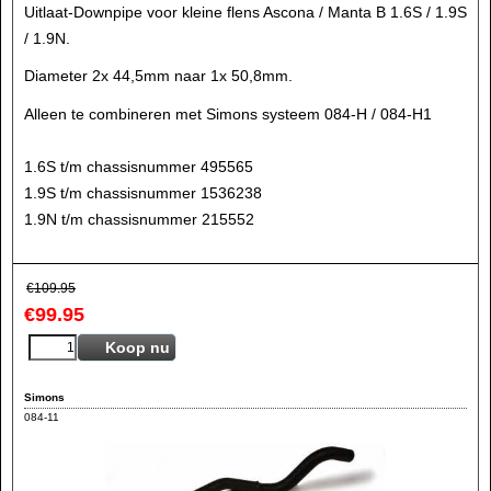
Uitlaat-Downpipe voor kleine flens Ascona / Manta B 1.6S / 1.9S
/ 1.9N.
Diameter 2x 44,5mm naar 1x 50,8mm.
Alleen te combineren met Simons systeem 084-H / 084-H1
1.6S t/m chassisnummer 495565
1.9S t/m chassisnummer 1536238
1.9N t/m chassisnummer 215552
€
109.95
€
99.95
Koop nu
Simons
084-11