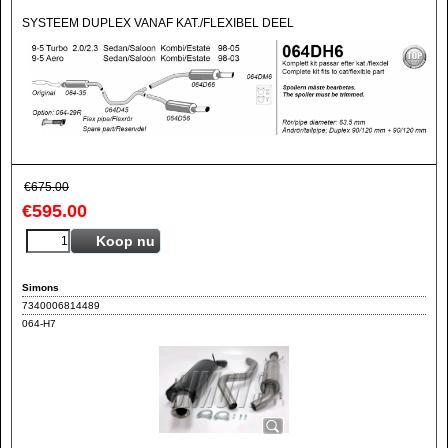
SYSTEEM DUPLEX VANAF KAT./FLEXIBEL DEEL
€
675.00
€
595.00
Koop nu
Simons
7340006814489
064-H7