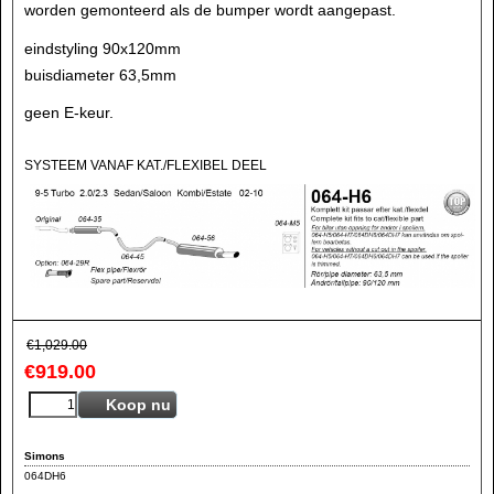
worden gemonteerd als de bumper wordt aangepast.
eindstyling 90x120mm
buisdiameter 63,5mm
geen E-keur.
SYSTEEM VANAF KAT./FLEXIBEL DEEL
€
1,029.00
€
919.00
Koop nu
Simons
064DH6