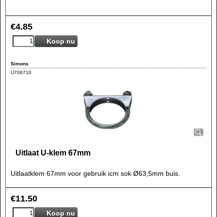
€
4.85
Koop nu
Simons
U706710
Uitlaat U-klem 67mm
Uitlaatklem 67mm voor gebruik icm sok Ø63,5mm buis.
€
11.50
Koop nu