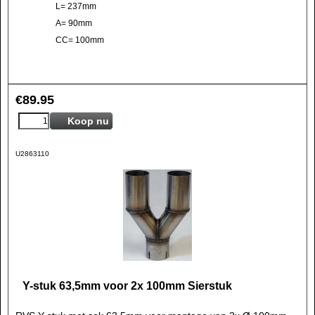
L= 237mm
A= 90mm
CC= 100mm
€
89.95
Koop nu
U2863110
Y-stuk 63,5mm voor 2x 100mm Sierstuk