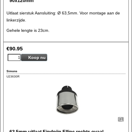
90x120mm
Uitlaat sierstuk Aansluiting: Ø 63,5mm. Voor montage aan de
linkerzijde.
Gehele lengte is 23cm.
€
90.95
Koop nu
Simons
U23630R
63,5mm uitlaat Eindpijp Ellips rechts ovaal