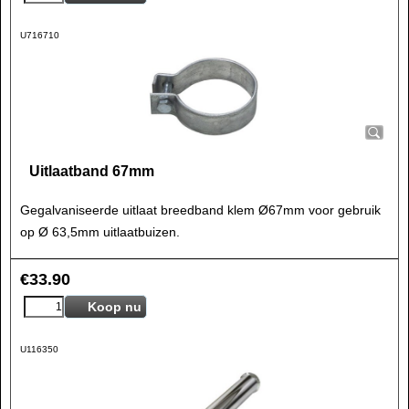
U716710
Uitlaatband 67mm
Gegalvaniseerde uitlaat breedband klem Ø67mm voor gebruik
op Ø 63,5mm uitlaatbuizen.
€
33.90
Koop nu
U116350