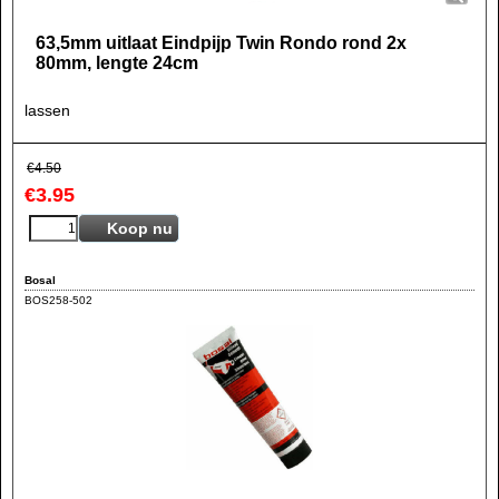
63,5mm uitlaat Eindpijp Twin Rondo rond 2x
80mm, lengte 24cm
lassen
€
4.50
€
3.95
Koop nu
Bosal
BOS258-502