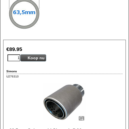
€
89.95
Koop nu
Simons
U276310