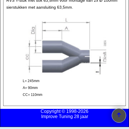
RVS Y-stuk met sok 63,5mm voor montage van 2x Ø 100mm
sierstukken met aansluiting 63,5mm.
L= 245mm
A= 90mm
CC= 110mm
Copyright © 1998-2026
Improve Tuning 28 jaar