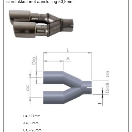
sierstukken met aansluiting 50,8mm.
L= 227mm
A= 80mm
CC= 90mm