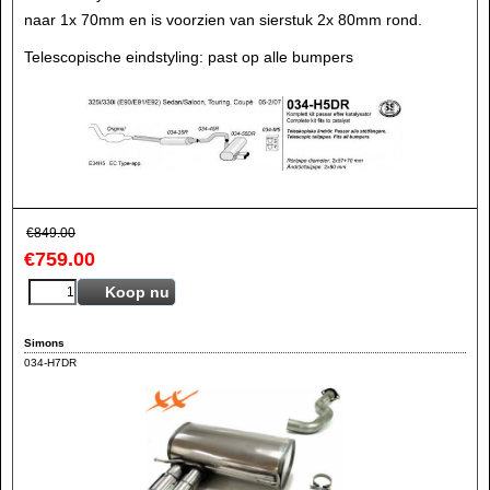
naar 1x 70mm en is voorzien van sierstuk 2x 80mm rond.
Telescopische eindstyling: past op alle bumpers
€
849.00
€
759.00
Koop nu
Simons
034-H7DR