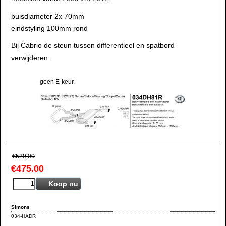
buisdiameter 2x 70mm
eindstyling 100mm rond
Bij Cabrio de steun tussen differentieel en spatbord
verwijderen.
geen E-keur.
€
529.00
€
475.00
Koop nu
Simons
034-HADR