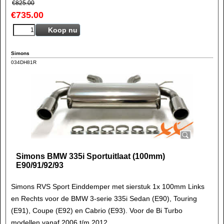
€
825.00
€
735.00
Koop nu
Simons
034DH81R
Simons BMW 335i Sportuitlaat (100mm)
E90/91/92/93
Simons RVS Sport Einddemper met sierstuk 1x 100mm Links
en Rechts voor de BMW 3-serie 335i Sedan (E90), Touring
(E91), Coupe (E92) en Cabrio (E93). Voor de Bi Turbo
modellen vanaf 2006 t/m 2012.