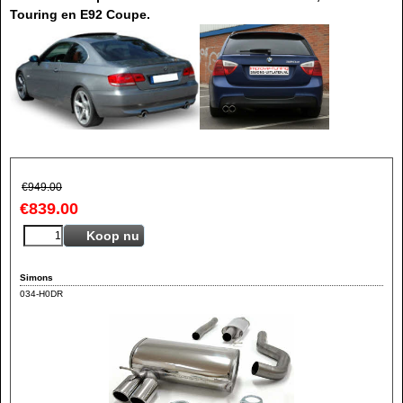
Touring en E92 Coupe.
€
949.00
€
839.00
Koop nu
Simons
034-H0DR