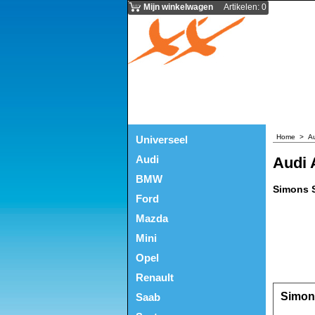
Mijn winkelwagen
Artikelen
:
0
Home
>
A
Universeel
Audi
Audi 
BMW
Simons S
Ford
Mazda
Mini
Opel
Renault
Simons
Saab