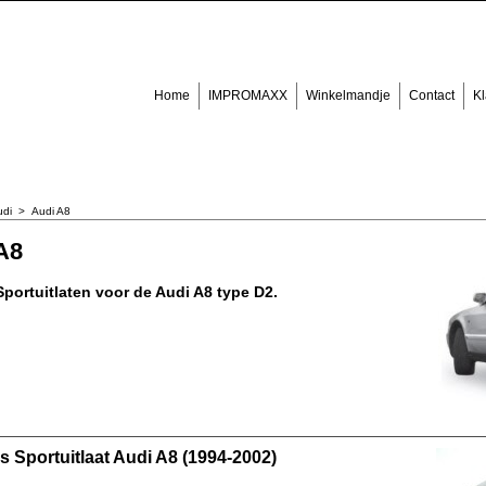
Home
IMPROMAXX
Winkelmandje
Contact
Kl
udi
>
Audi A8
A8
portuitlaten voor de Audi A8 type D2.
 Sportuitlaat Audi A8 (1994-2002)