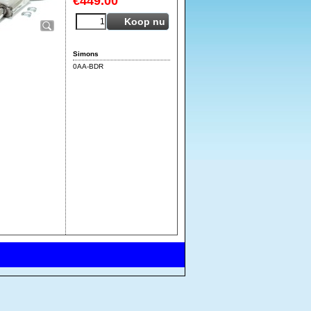
€
449.00
Koop nu
Simons
0AA-BDR