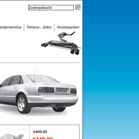
antenservice
Simons - Jetex
Voorwaarden
€
499.95