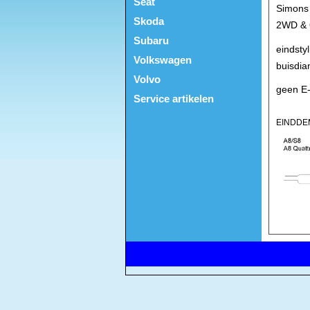
Seat
Simons 
Skoda
2WD & Q
Subaru
eindsty
Volkswagen
buisdi
Volvo
geen E-
Service artikelen
EINDDE