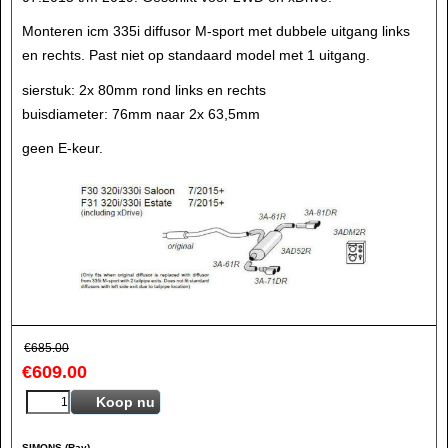
Monteren icm 335i diffusor M-sport met dubbele uitgang links
en rechts. Past niet op standaard model met 1 uitgang.
sierstuk: 2x 80mm rond links en rechts
buisdiameter: 76mm naar 2x 63,5mm
geen E-keur.
€
685.00
€
609.00
Koop nu
SIMONS (Ray)