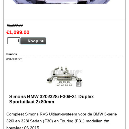
€
1,239.00
€
1,099.00
Koop nu
Simons
03ADH1DR
Simons BMW 320i/328i F30/F31 Duplex
Sportuitlaat 2x80mm
Compleet Simons RVS Uitlaat-systeem voor de BMW 3-serie
320i en 328i Sedan (F30) en Touring (F31) modellen t/m
bouwjaar 06.2015.