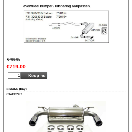
eventueel bumper / uitsparing aanpassen.
€
799.95
€
719.00
Koop nu
SIMONS (Ray)
03ADB29R