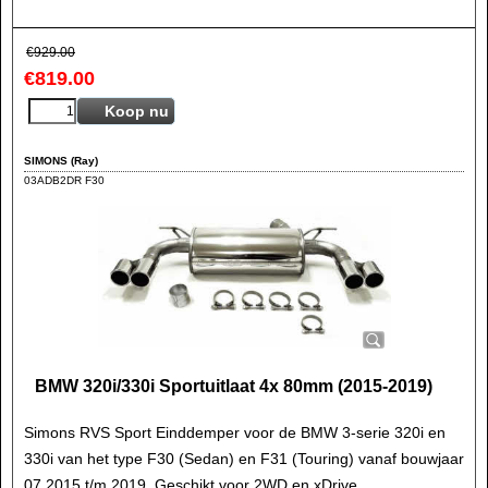
€
929.00
€
819.00
Koop nu
SIMONS (Ray)
03ADB2DR F30
BMW 320i/330i Sportuitlaat 4x 80mm (2015-2019)
Simons RVS Sport Einddemper voor de BMW 3-serie 320i en
330i van het type F30 (Sedan) en F31 (Touring) vanaf bouwjaar
07.2015 t/m 2019. Geschikt voor 2WD en xDrive.