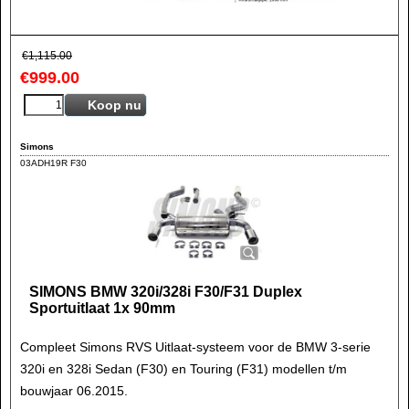
€
1,115.00
€
999.00
Koop nu
Simons
03ADH19R F30
SIMONS BMW 320i/328i F30/F31 Duplex
Sportuitlaat 1x 90mm
Compleet Simons RVS Uitlaat-systeem voor de BMW 3-serie
320i en 328i Sedan (F30) en Touring (F31) modellen t/m
bouwjaar 06.2015.