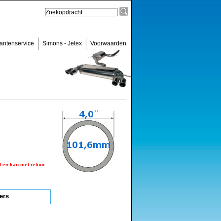
antenservice
Simons - Jetex
Voorwaarden
en kan niet retour.
ers