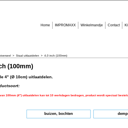
Home
IMPROMAXX
Winkelmandje
Contact
Kl
iverseel
>
Staal uitlaatdelen
>
4,0 inch (100mm)
nch (100mm)
le 4" (Ø 10cm) uitlaatdelen.
ductsoort:
 van 100mm (4") uitlaatdelen kan tot 10 werkdagen bedragen, product wordt speciaal besteld 
buizen, bochten
demp