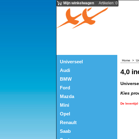
Mijn winkelwagen
Artikelen
:
0
Home
>
Un
Universeel
Audi
4,0 i
BMW
Universe
Ford
Kies pro
Mazda
De levertijd
Mini
Opel
Renault
Saab