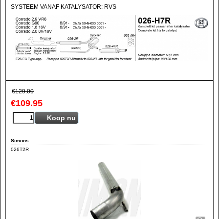
SYSTEEM VANAF KATALYSATOR: RVS
€
129.00
€
109.95
Koop nu
Simons
026T2R