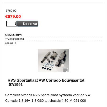
€
769.00
€
679.00
Koop nu
SIMONS (Ray)
7340006810818
028-H71R
RVS Sportuitlaat VW Corrado bouwjaar tot
-07/1991
Compleet Simons RVS Sportuitlaat Systeem voor de VW
Corrado 1.8 16v, 1.8 G60 tot chassis # 50-M-021 000